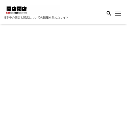
Me
日本中の開店と閉店についての情報を集めたサイト