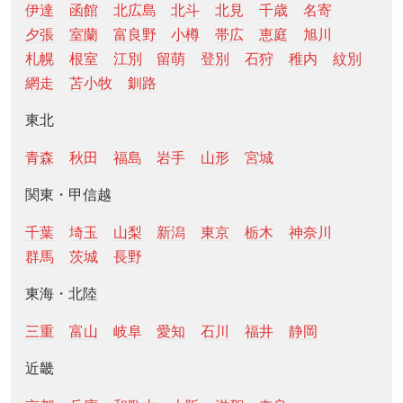
伊達
函館
北広島
北斗
北見
千歳
名寄
夕張
室蘭
富良野
小樽
帯広
恵庭
旭川
札幌
根室
江別
留萌
登別
石狩
稚内
紋別
網走
苫小牧
釧路
東北
青森
秋田
福島
岩手
山形
宮城
関東・甲信越
千葉
埼玉
山梨
新潟
東京
栃木
神奈川
群馬
茨城
長野
東海・北陸
三重
富山
岐阜
愛知
石川
福井
静岡
近畿