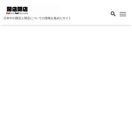
Me
日本中の開店と閉店についての情報を集めたサイト