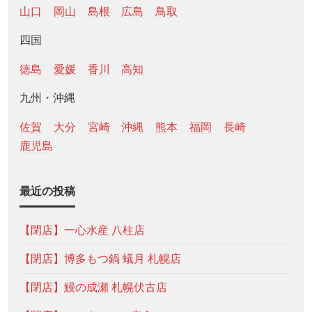
山口
岡山
島根
広島
鳥取
四国
徳島
愛媛
香川
高知
九州・沖縄
佐賀
大分
宮崎
沖縄
熊本
福岡
長崎
鹿児島
最近の投稿
【閉店】一心水産 八柱店
【閉店】博多もつ鍋 蟻月 札幌店
【閉店】鰻の成瀬 札幌伏古店