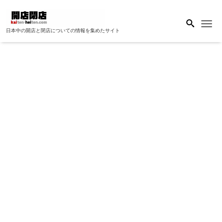
Me
日本中の開店と閉店についての情報を集めたサイト