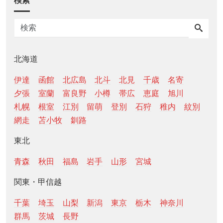
検索
北海道
伊達
函館
北広島
北斗
北見
千歳
名寄
夕張
室蘭
富良野
小樽
帯広
恵庭
旭川
札幌
根室
江別
留萌
登別
石狩
稚内
紋別
網走
苫小牧
釧路
東北
青森
秋田
福島
岩手
山形
宮城
関東・甲信越
千葉
埼玉
山梨
新潟
東京
栃木
神奈川
群馬
茨城
長野