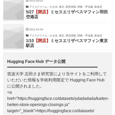
2011-05-21
アイスクリーム・かき氷, 東京, 閉店情報, 関東・甲信越, 飲食店
5/27
【閉店】
ミセスエリザベスマフィン羽田
空港店
2011-01-04
アイスクリーム・かき氷, 東京, 閉店情報, 関東・甲信越, 飲食店
1/10
【閉店】
ミセスエリザベスマフィン東京
駅店
Hugging Face Hub データ公開
筑波大学 志田さま研究室により当サイトをご利用して
いただいた情報を学術利用限定で Hugging Face Hub
に公開されました。
<a
href=”https://huggingface.co/datasets/ydadadada/kaiten-
heiten-store-openings-closings-ja”
target=”_blank”>https://huggingface.co/datasets/