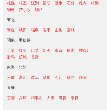
札幌
根室
江別
留萌
登別
石狩
稚内
紋別
網走
苫小牧
釧路
東北
青森
秋田
福島
岩手
山形
宮城
関東・甲信越
千葉
埼玉
山梨
新潟
東京
栃木
神奈川
群馬
茨城
長野
東海・北陸
三重
富山
岐阜
愛知
石川
福井
静岡
近畿
京都
兵庫
和歌山
大阪
滋賀
奈良