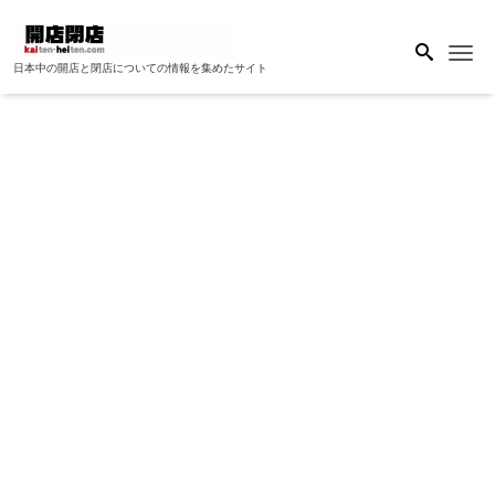
Me
日本中の開店と閉店についての情報を集めたサイト