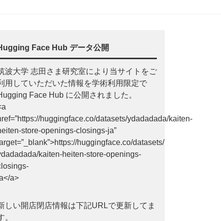
Hugging Face Hub データ公開
筑波大学 志田さま研究室により当サイトをご
利用していただいた情報を学術利用限定で
Hugging Face Hub に公開されました。
<a
href=”https://huggingface.co/datasets/ydadadada/kaiten-
heiten-store-openings-closings-ja”
target=”_blank”>https://huggingface.co/datasets/
ydadadada/kaiten-heiten-store-openings-
closings-
ja</a>
新しい開店閉店情報は下記URLで更新してま
す。