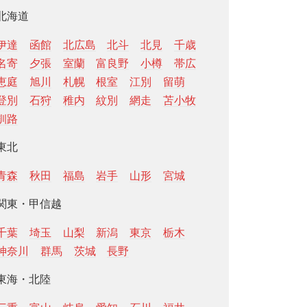
北海道
伊達
函館
北広島
北斗
北見
千歳
名寄
夕張
室蘭
富良野
小樽
帯広
恵庭
旭川
札幌
根室
江別
留萌
登別
石狩
稚内
紋別
網走
苫小牧
釧路
東北
青森
秋田
福島
岩手
山形
宮城
関東・甲信越
千葉
埼玉
山梨
新潟
東京
栃木
神奈川
群馬
茨城
長野
東海・北陸