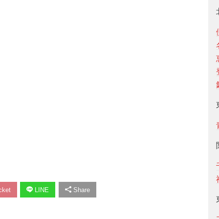
ket
LINE
Share