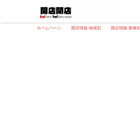
ホームページ
開店情報-地域別
開店情報-業種