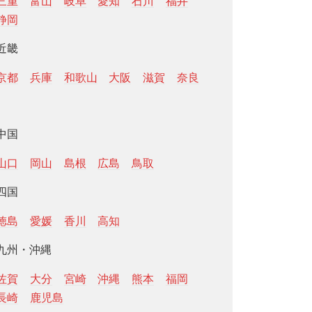
三重
富山
岐阜
愛知
石川
福井
静岡
近畿
京都
兵庫
和歌山
大阪
滋賀
奈良
中国
山口
岡山
島根
広島
鳥取
四国
徳島
愛媛
香川
高知
九州・沖縄
佐賀
大分
宮崎
沖縄
熊本
福岡
長崎
鹿児島