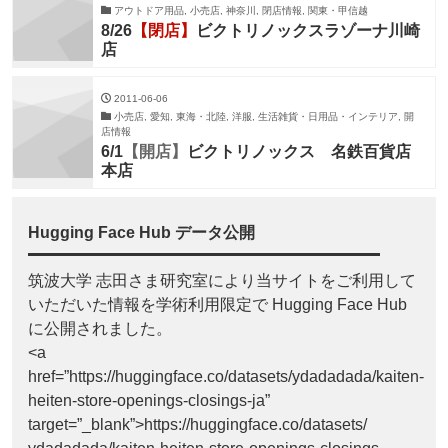
アウトドア用品, 小売店, 神奈川, 閉店情報, 関東・甲信越
8/26
【閉店】
ビクトリノックスラゾーナ川崎
店
2011-06-06
小売店, 愛知, 東海・北陸, 洋服, 生活雑貨・日用品・インテリア, 開
店情報
6/1
【開店】
ビクトリノックス 名鉄百貨店
本店
Hugging Face Hub データ公開
筑波大学 志田さま研究室により当サイトをご利用して
いただいた情報を学術利用限定で Hugging Face Hub
に公開されました。
<a
href=”https://huggingface.co/datasets/ydadadada/kaiten-
heiten-store-openings-closings-ja”
target=”_blank”>https://huggingface.co/datasets/