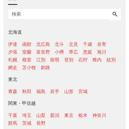
北海道
伊達
函館
北広島
北斗
北見
千歳
名寄
夕張
室蘭
富良野
小樽
帯広
恵庭
旭川
札幌
根室
江別
留萌
登別
石狩
稚内
紋別
網走
苫小牧
釧路
東北
青森
秋田
福島
岩手
山形
宮城
関東・甲信越
千葉
埼玉
山梨
新潟
東京
栃木
神奈川
群馬
茨城
長野