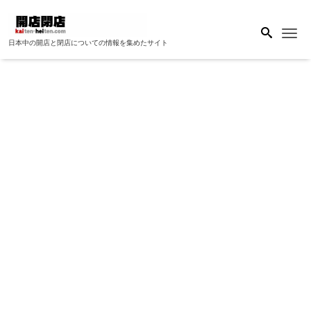
Me
日本中の開店と閉店についての情報を集めたサイト