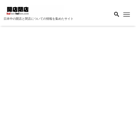
Me
日本中の開店と閉店についての情報を集めたサイト