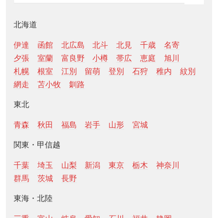
北海道
伊達
函館
北広島
北斗
北見
千歳
名寄
夕張
室蘭
富良野
小樽
帯広
恵庭
旭川
札幌
根室
江別
留萌
登別
石狩
稚内
紋別
網走
苫小牧
釧路
東北
青森
秋田
福島
岩手
山形
宮城
関東・甲信越
千葉
埼玉
山梨
新潟
東京
栃木
神奈川
群馬
茨城
長野
東海・北陸