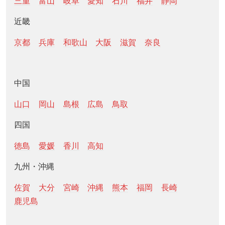
三重
富山
岐阜
愛知
石川
福井
静岡
近畿
京都
兵庫
和歌山
大阪
滋賀
奈良
中国
山口
岡山
島根
広島
鳥取
四国
徳島
愛媛
香川
高知
九州・沖縄
佐賀
大分
宮崎
沖縄
熊本
福岡
長崎
鹿児島