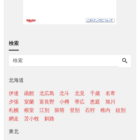
検索
北海道
伊達
函館
北広島
北斗
北見
千歳
名寄
夕張
室蘭
富良野
小樽
帯広
恵庭
旭川
札幌
根室
江別
留萌
登別
石狩
稚内
紋別
網走
苫小牧
釧路
東北