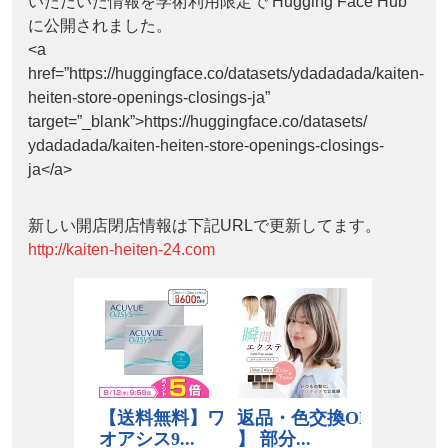
いただいた情報を学術利用限定で Hugging Face Hub
に公開されました。
<a
href=”https://huggingface.co/datasets/ydadadada/kaiten-
heiten-store-openings-closings-ja”
target=”_blank”>https://huggingface.co/datasets/
ydadadada/kaiten-heiten-store-openings-closings-
ja</a>
新しい開店閉店情報は下記URLで更新してます。
http://kaiten-heiten-24.com