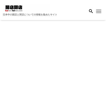
Me
日本中の開店と閉店についての情報を集めたサイト