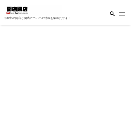
Me
日本中の開店と閉店についての情報を集めたサイト