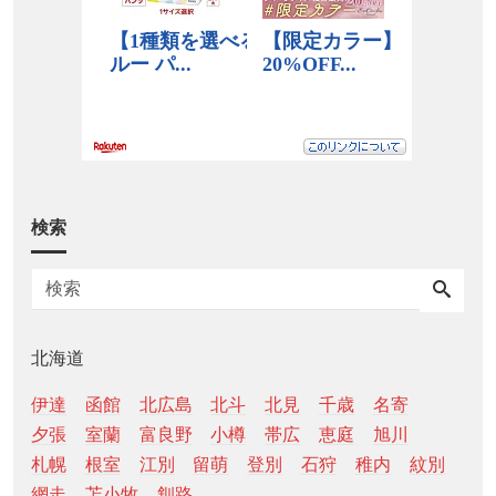
検索
北海道
伊達
函館
北広島
北斗
北見
千歳
名寄
夕張
室蘭
富良野
小樽
帯広
恵庭
旭川
札幌
根室
江別
留萌
登別
石狩
稚内
紋別
網走
苫小牧
釧路