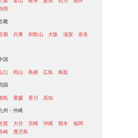
三重
富山
岐阜
愛知
石川
福井
静岡
近畿
京都
兵庫
和歌山
大阪
滋賀
奈良
中国
山口
岡山
島根
広島
鳥取
四国
徳島
愛媛
香川
高知
九州・沖縄
佐賀
大分
宮崎
沖縄
熊本
福岡
長崎
鹿児島