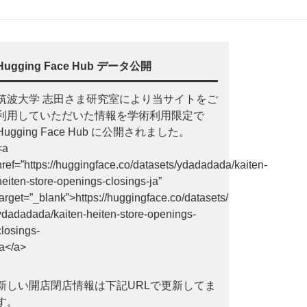
Hugging Face Hub データ公開
筑波大学 志田さま研究室により当サイトをご
利用していただいた情報を学術利用限定で
Hugging Face Hub に公開されました。
<a
href=”https://huggingface.co/datasets/ydadadada/kaiten-
heiten-store-openings-closings-ja”
target=”_blank”>https://huggingface.co/datasets/
ydadadada/kaiten-heiten-store-openings-
closings-
ja</a>
新しい開店閉店情報は下記URLで更新してま
す。