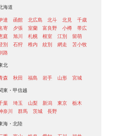
北海道
伊達
函館
北広島
北斗
北見
千歳
名寄
夕張
室蘭
富良野
小樽
帯広
恵庭
旭川
札幌
根室
江別
留萌
登別
石狩
稚内
紋別
網走
苫小牧
釧路
東北
青森
秋田
福島
岩手
山形
宮城
関東・甲信越
千葉
埼玉
山梨
新潟
東京
栃木
神奈川
群馬
茨城
長野
東海・北陸