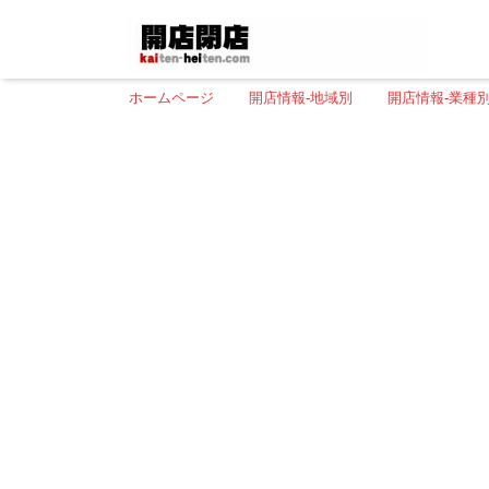
ホームページ
開店情報-地域別
開店情報-業種