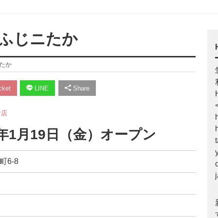
一ふじニたか
たか
ket
LINE
Share
食店
4年1月19日（金）オープン
町6-8