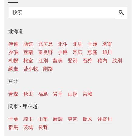
北海道
伊達
函館
北広島
北斗
北見
千歳
名寄
夕張
室蘭
富良野
小樽
帯広
恵庭
旭川
札幌
根室
江別
留萌
登別
石狩
稚内
紋別
網走
苫小牧
釧路
東北
青森
秋田
福島
岩手
山形
宮城
関東・甲信越
千葉
埼玉
山梨
新潟
東京
栃木
神奈川
群馬
茨城
長野