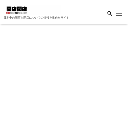
Me
日本中の開店と閉店についての情報を集めたサイト