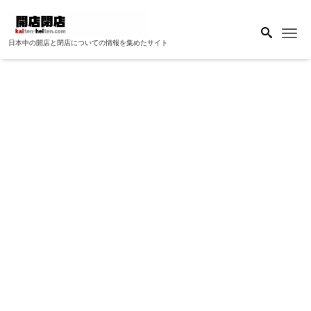
Me
日本中の開店と閉店についての情報を集めたサイト