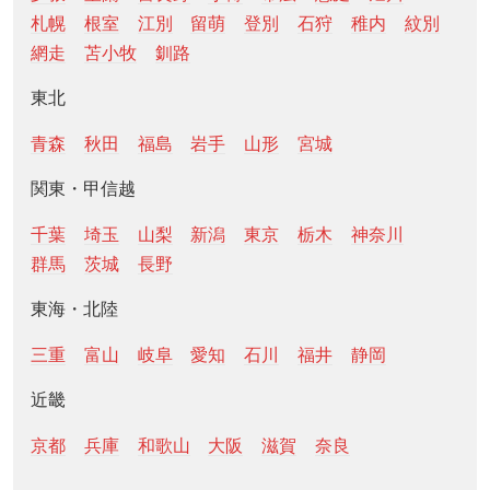
札幌
根室
江別
留萌
登別
石狩
稚内
紋別
網走
苫小牧
釧路
東北
青森
秋田
福島
岩手
山形
宮城
関東・甲信越
千葉
埼玉
山梨
新潟
東京
栃木
神奈川
群馬
茨城
長野
東海・北陸
三重
富山
岐阜
愛知
石川
福井
静岡
近畿
京都
兵庫
和歌山
大阪
滋賀
奈良