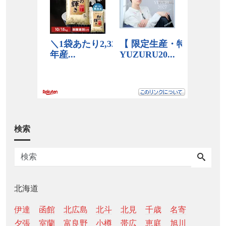
検索
北海道
伊達
函館
北広島
北斗
北見
千歳
名寄
夕張
室蘭
富良野
小樽
帯広
恵庭
旭川