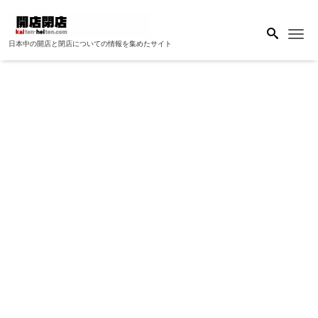
Me
日本中の開店と閉店についての情報を集めたサイト