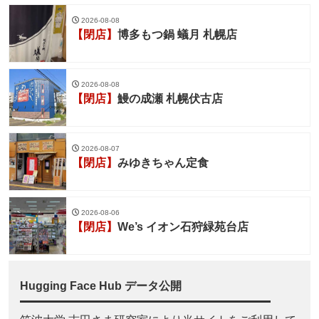
2026-08-08
【閉店】
博多もつ鍋 蟻月 札幌店
2026-08-08
【閉店】
鰻の成瀬 札幌伏古店
2026-08-07
【閉店】
みゆきちゃん定食
2026-08-06
【閉店】
We’s イオン石狩緑苑台店
Hugging Face Hub データ公開