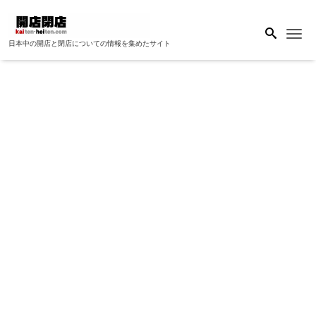
Me
日本中の開店と閉店についての情報を集めたサイト