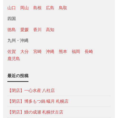
山口
岡山
島根
広島
鳥取
四国
徳島
愛媛
香川
高知
九州・沖縄
佐賀
大分
宮崎
沖縄
熊本
福岡
長崎
鹿児島
最近の投稿
【閉店】一心水産 八柱店
【閉店】博多もつ鍋 蟻月 札幌店
【閉店】鰻の成瀬 札幌伏古店