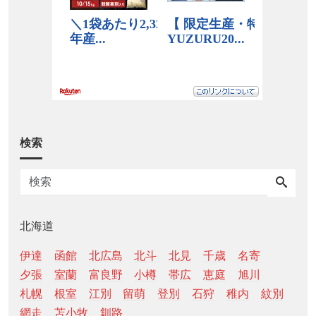
検索
北海道
伊達
函館
北広島
北斗
北見
千歳
名寄
夕張
室蘭
富良野
小樽
帯広
恵庭
旭川
札幌
根室
江別
留萌
登別
石狩
稚内
紋別
網走
苫小牧
釧路