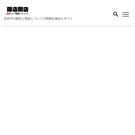
Me
日本中の開店と閉店についての情報を集めたサイト