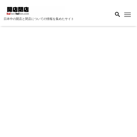
Me
日本中の開店と閉店についての情報を集めたサイト