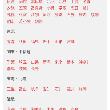
伊達
函館
北広島
北斗
北見
千歳
名寄
夕張
室蘭
富良野
小樽
帯広
恵庭
旭川
札幌
根室
江別
留萌
登別
石狩
稚内
紋別
網走
苫小牧
釧路
東北
青森
秋田
福島
岩手
山形
宮城
関東・甲信越
千葉
埼玉
山梨
新潟
東京
栃木
神奈川
群馬
茨城
長野
東海・北陸
三重
富山
岐阜
愛知
石川
福井
静岡
近畿
京都
兵庫
和歌山
大阪
滋賀
奈良