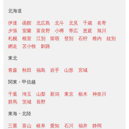
北海道
伊達
函館
北広島
北斗
北見
千歳
名寄
夕張
室蘭
富良野
小樽
帯広
恵庭
旭川
札幌
根室
江別
留萌
登別
石狩
稚内
紋別
網走
苫小牧
釧路
東北
青森
秋田
福島
岩手
山形
宮城
関東・甲信越
千葉
埼玉
山梨
新潟
東京
栃木
神奈川
群馬
茨城
長野
東海・北陸
三重
富山
岐阜
愛知
石川
福井
静岡