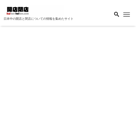
Me
日本中の開店と閉店についての情報を集めたサイト