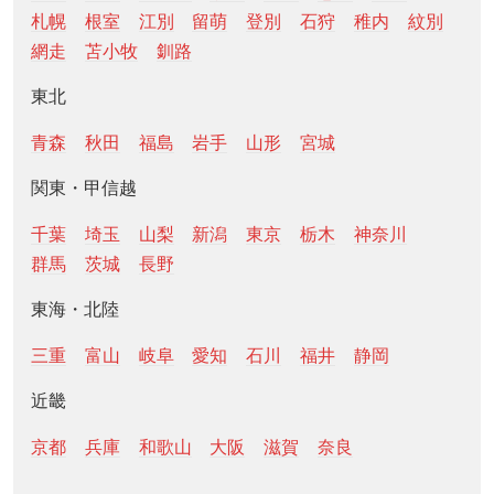
札幌
根室
江別
留萌
登別
石狩
稚内
紋別
網走
苫小牧
釧路
東北
青森
秋田
福島
岩手
山形
宮城
関東・甲信越
千葉
埼玉
山梨
新潟
東京
栃木
神奈川
群馬
茨城
長野
東海・北陸
三重
富山
岐阜
愛知
石川
福井
静岡
近畿
京都
兵庫
和歌山
大阪
滋賀
奈良