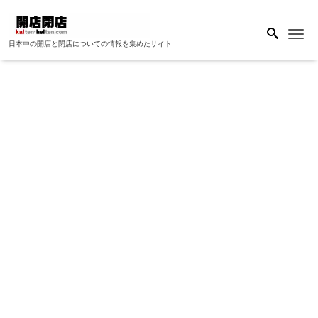
Me
日本中の開店と閉店についての情報を集めたサイト