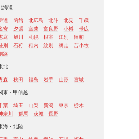
北海道
伊達
函館
北広島
北斗
北見
千歳
名寄
夕張
室蘭
富良野
小樽
帯広
恵庭
旭川
札幌
根室
江別
留萌
登別
石狩
稚内
紋別
網走
苫小牧
釧路
東北
青森
秋田
福島
岩手
山形
宮城
関東・甲信越
千葉
埼玉
山梨
新潟
東京
栃木
神奈川
群馬
茨城
長野
東海・北陸