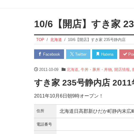
10/6【開店】すき家 2
TOP
北海道
10/6【開店】すき家 235号静内店
Facebook
Twitter
Hatena
Poc
2011-10-09
北海道
,
牛丼・豚丼・丼物
,
開店情報
,
すき家 235号静内店 20
2011年10月6日朝9時オープン！
住所
北海道日高郡新ひだか町静内末広町
電話番号