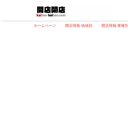
ホームページ
開店情報-地域別
開店情報-業種