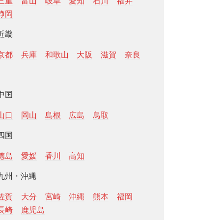
三重
富山
岐阜
愛知
石川
福井
静岡
近畿
京都
兵庫
和歌山
大阪
滋賀
奈良
中国
山口
岡山
島根
広島
鳥取
四国
徳島
愛媛
香川
高知
九州・沖縄
佐賀
大分
宮崎
沖縄
熊本
福岡
長崎
鹿児島