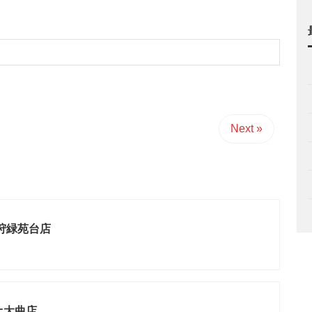
Next »
石狩緑苑台店
オ大曲店