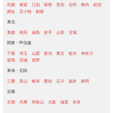
札幌
根室
江別
留萌
登別
石狩
稚内
紋別
網走
苫小牧
釧路
東北
青森
秋田
福島
岩手
山形
宮城
関東・甲信越
千葉
埼玉
山梨
新潟
東京
栃木
神奈川
群馬
茨城
長野
東海・北陸
三重
富山
岐阜
愛知
石川
福井
静岡
近畿
京都
兵庫
和歌山
大阪
滋賀
奈良