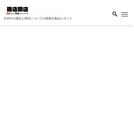
Me
日本中の開店と閉店についての情報を集めたサイト