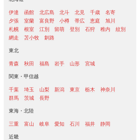
伊達
函館
北広島
北斗
北見
千歳
名寄
夕張
室蘭
富良野
小樽
帯広
恵庭
旭川
札幌
根室
江別
留萌
登別
石狩
稚内
紋別
網走
苫小牧
釧路
東北
青森
秋田
福島
岩手
山形
宮城
関東・甲信越
千葉
埼玉
山梨
新潟
東京
栃木
神奈川
群馬
茨城
長野
東海・北陸
三重
富山
岐阜
愛知
石川
福井
静岡
近畿