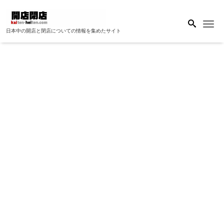
Me
日本中の開店と閉店についての情報を集めたサイト