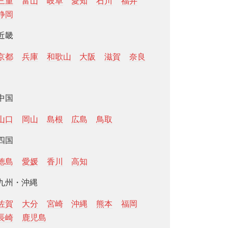
三重
富山
岐阜
愛知
石川
福井
静岡
近畿
京都
兵庫
和歌山
大阪
滋賀
奈良
中国
山口
岡山
島根
広島
鳥取
四国
徳島
愛媛
香川
高知
九州・沖縄
佐賀
大分
宮崎
沖縄
熊本
福岡
長崎
鹿児島