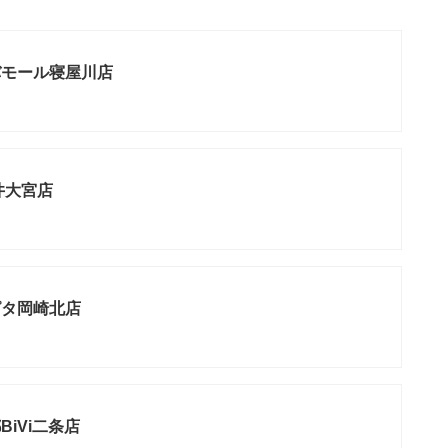
バモール寝屋川店
井大宮店
ピタ岡崎北店
iVi二条店