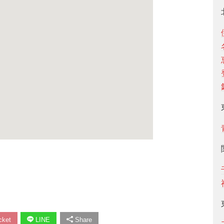
ket
LINE
Share