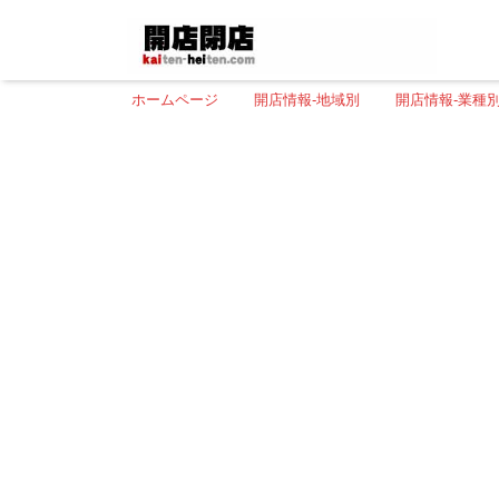
ホームページ
開店情報-地域別
開店情報-業種