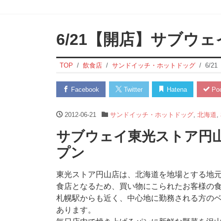
6/21【開店】サブウ
TOP
飲食店
サンドイッチ・ホットドッグ
6/
Facebook
Twitter
Hatena
Poc
2012-06-21
サンドイッチ・ホットドッグ
,
北海道
,
サブウェイ東光ストア円山店
プン
東光ストア円山店は、北海道を地場とする地
食店となるため、買い物にこられたお客様の
札幌駅からも近く、中心地に勤務される方の
あります。