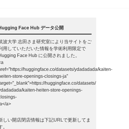
Hugging Face Hub データ公開
筑波大学 志田さま研究室により当サイトをご
利用していただいた情報を学術利用限定で
Hugging Face Hub に公開されました。
<a
href=”https://huggingface.co/datasets/ydadadada/kaiten-
heiten-store-openings-closings-ja”
target=”_blank”>https://huggingface.co/datasets/
ydadadada/kaiten-heiten-store-openings-
closings-
ja</a>
新しい開店閉店情報は下記URLで更新してま
す。