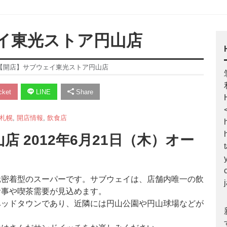
ェイ東光ストア円山店
21【開店】サブウェイ東光ストア円山店
ket
LINE
Share
札幌
,
開店情報
,
飲食店
 2012年6月21日（木）オー
元密着型のスーパーです。サブウェイは、店舗内唯一の飲
食事や喫茶需要が見込めます。
ベッドタウンであり、近隣には円山公園や円山球場などが