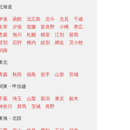
北海道
伊達
函館
北広島
北斗
北見
千歳
名寄
夕張
室蘭
富良野
小樽
帯広
恵庭
旭川
札幌
根室
江別
留萌
登別
石狩
稚内
紋別
網走
苫小牧
釧路
東北
青森
秋田
福島
岩手
山形
宮城
関東・甲信越
千葉
埼玉
山梨
新潟
東京
栃木
神奈川
群馬
茨城
長野
東海・北陸