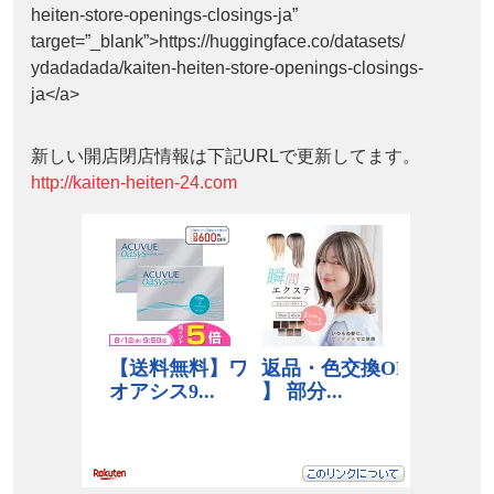
heiten-store-openings-closings-ja”
target=”_blank”>https://huggingface.co/datasets/
ydadadada/kaiten-heiten-store-openings-closings-
ja</a>
新しい開店閉店情報は下記URLで更新してます。
http://kaiten-heiten-24.com