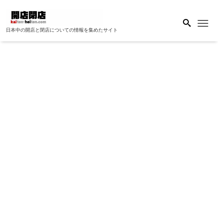
Me
日本中の開店と閉店についての情報を集めたサイト