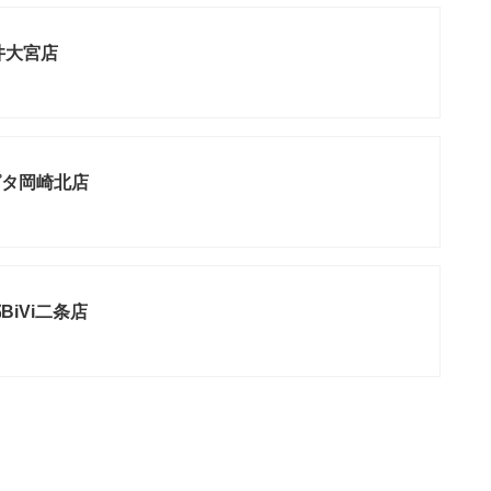
井大宮店
ピタ岡崎北店
iVi二条店