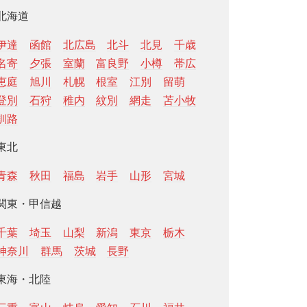
北海道
伊達
函館
北広島
北斗
北見
千歳
名寄
夕張
室蘭
富良野
小樽
帯広
恵庭
旭川
札幌
根室
江別
留萌
登別
石狩
稚内
紋別
網走
苫小牧
釧路
東北
青森
秋田
福島
岩手
山形
宮城
関東・甲信越
千葉
埼玉
山梨
新潟
東京
栃木
神奈川
群馬
茨城
長野
東海・北陸