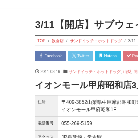
3/11【開店】サブウ
TOP
飲食店
サンドイッチ・ホットドッグ
3/
Facebook
Twitter
Hatena
Poc
2011-03-16
サンドイッチ・ホットドッグ
,
山梨
,
開
イオンモール甲府昭和店3月
住所
〒409-3852山梨県中巨摩郡昭
イオンモール甲府昭和1F
電話番号
055-269-5159
アクセス
JR身延線・常永駅