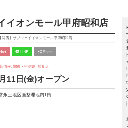
ェイイオンモール甲府昭和店
11【開店】サブウェイイオンモール甲府昭和店
ket
LINE
Share
店情報
,
関東・甲信越
,
飲食店
11日(金)オープン
和町常永土地区画整理地内1街