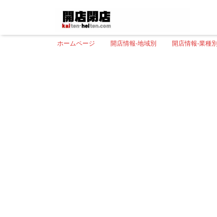
ホームページ
開店情報-地域別
開店情報-業種