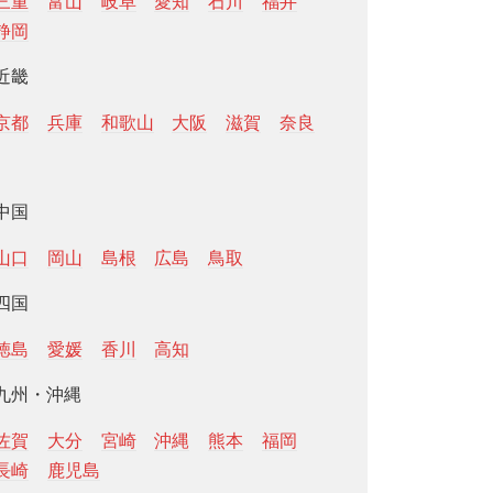
三重
富山
岐阜
愛知
石川
福井
静岡
近畿
京都
兵庫
和歌山
大阪
滋賀
奈良
中国
山口
岡山
島根
広島
鳥取
四国
徳島
愛媛
香川
高知
九州・沖縄
佐賀
大分
宮崎
沖縄
熊本
福岡
長崎
鹿児島