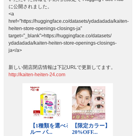
に公開されました。
<a
href=”https://huggingface.co/datasets/ydadadada/kaiten-
heiten-store-openings-closings-ja”
target=”_blank”>https://huggingface.co/datasets/
ydadadada/kaiten-heiten-store-openings-closings-
ja</a>
新しい開店閉店情報は下記URLで更新してます。
http://kaiten-heiten-24.com