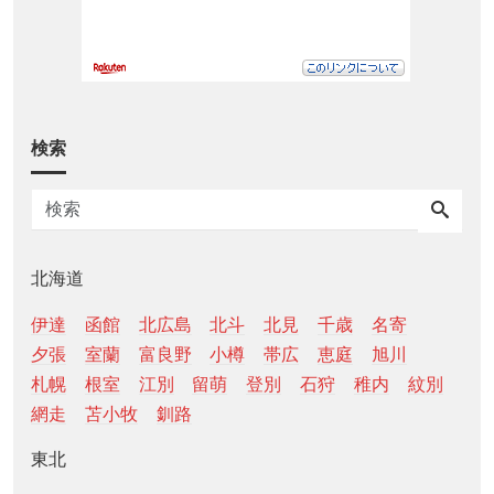
検索
北海道
伊達
函館
北広島
北斗
北見
千歳
名寄
夕張
室蘭
富良野
小樽
帯広
恵庭
旭川
札幌
根室
江別
留萌
登別
石狩
稚内
紋別
網走
苫小牧
釧路
東北