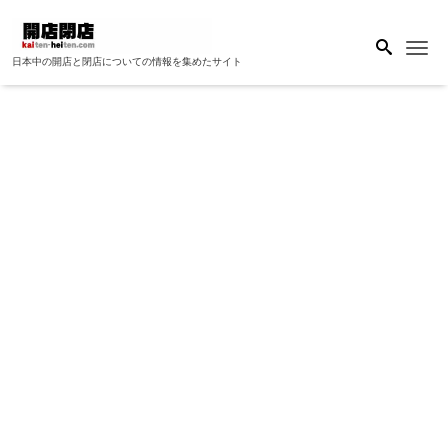
Me
日本中の開店と閉店についての情報を集めたサイト