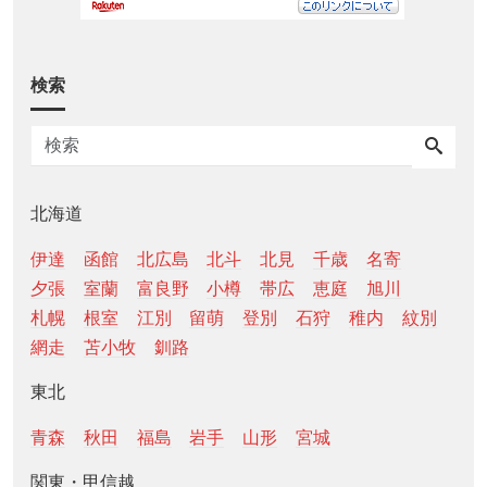
検索
北海道
伊達
函館
北広島
北斗
北見
千歳
名寄
夕張
室蘭
富良野
小樽
帯広
恵庭
旭川
札幌
根室
江別
留萌
登別
石狩
稚内
紋別
網走
苫小牧
釧路
東北
青森
秋田
福島
岩手
山形
宮城
関東・甲信越