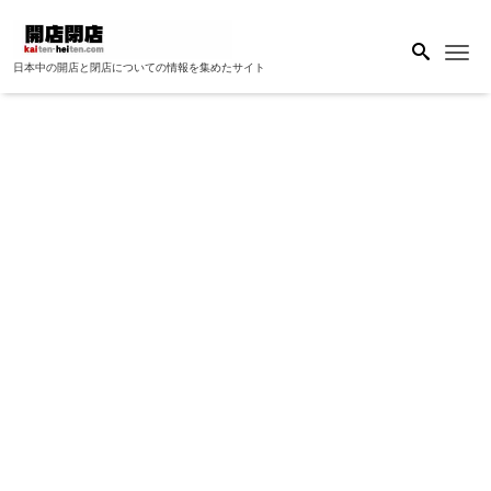
Me
日本中の開店と閉店についての情報を集めたサイト