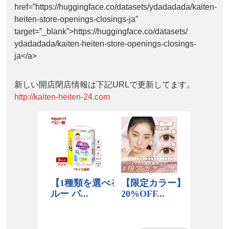
href=”https://huggingface.co/datasets/ydadadada/kaiten-
heiten-store-openings-closings-ja”
target=”_blank”>https://huggingface.co/datasets/
ydadadada/kaiten-heiten-store-openings-closings-
ja</a>
新しい開店閉店情報は下記URLで更新してます。
http://kaiten-heiten-24.com