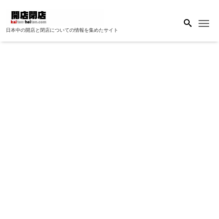
Me
日本中の開店と閉店についての情報を集めたサイト