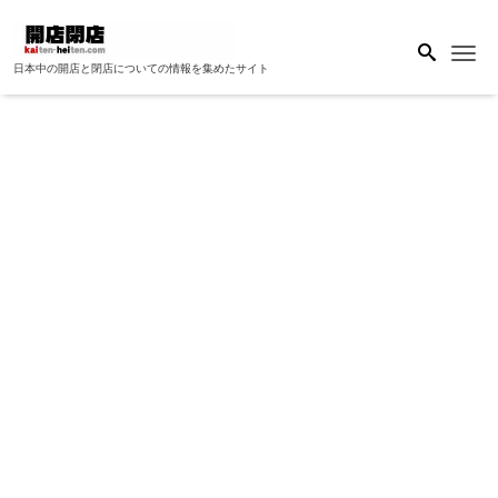
Me
日本中の開店と閉店についての情報を集めたサイト