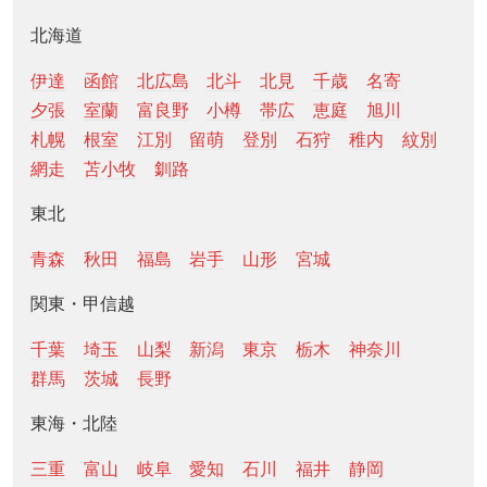
北海道
伊達
函館
北広島
北斗
北見
千歳
名寄
夕張
室蘭
富良野
小樽
帯広
恵庭
旭川
札幌
根室
江別
留萌
登別
石狩
稚内
紋別
網走
苫小牧
釧路
東北
青森
秋田
福島
岩手
山形
宮城
関東・甲信越
千葉
埼玉
山梨
新潟
東京
栃木
神奈川
群馬
茨城
長野
東海・北陸
三重
富山
岐阜
愛知
石川
福井
静岡