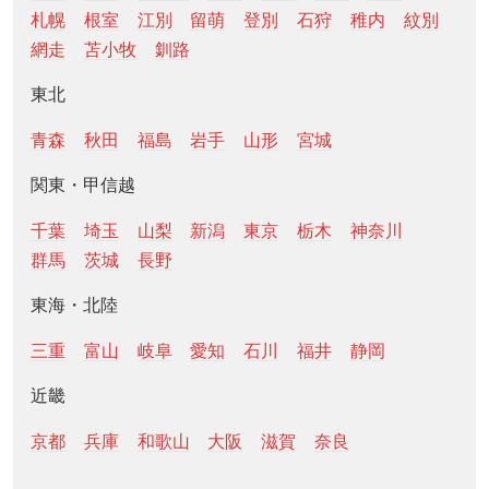
札幌
根室
江別
留萌
登別
石狩
稚内
紋別
網走
苫小牧
釧路
東北
青森
秋田
福島
岩手
山形
宮城
関東・甲信越
千葉
埼玉
山梨
新潟
東京
栃木
神奈川
群馬
茨城
長野
東海・北陸
三重
富山
岐阜
愛知
石川
福井
静岡
近畿
京都
兵庫
和歌山
大阪
滋賀
奈良