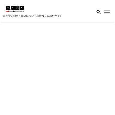
Me
日本中の開店と閉店についての情報を集めたサイト