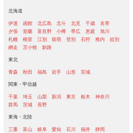
北海道
伊達
函館
北広島
北斗
北見
千歳
名寄
夕張
室蘭
富良野
小樽
帯広
恵庭
旭川
札幌
根室
江別
留萌
登別
石狩
稚内
紋別
網走
苫小牧
釧路
東北
青森
秋田
福島
岩手
山形
宮城
関東・甲信越
千葉
埼玉
山梨
新潟
東京
栃木
神奈川
群馬
茨城
長野
東海・北陸
三重
富山
岐阜
愛知
石川
福井
静岡