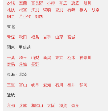
夕張
室蘭
富良野
小樽
帯広
恵庭
旭川
札幌
根室
江別
留萌
登別
石狩
稚内
紋別
網走
苫小牧
釧路
東北
青森
秋田
福島
岩手
山形
宮城
関東・甲信越
千葉
埼玉
山梨
新潟
東京
栃木
神奈川
群馬
茨城
長野
東海・北陸
三重
富山
岐阜
愛知
石川
福井
静岡
近畿
京都
兵庫
和歌山
大阪
滋賀
奈良