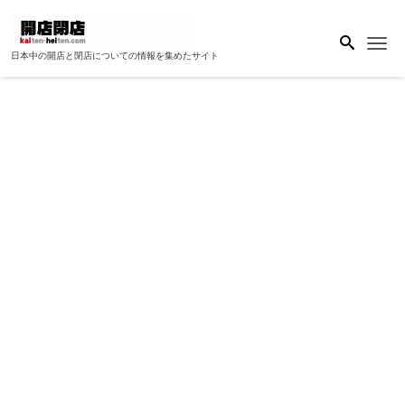
Me
日本中の開店と閉店についての情報を集めたサイト