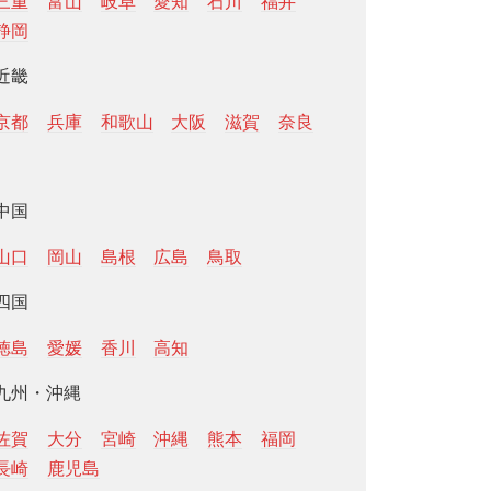
三重
富山
岐阜
愛知
石川
福井
静岡
近畿
京都
兵庫
和歌山
大阪
滋賀
奈良
中国
山口
岡山
島根
広島
鳥取
四国
徳島
愛媛
香川
高知
九州・沖縄
佐賀
大分
宮崎
沖縄
熊本
福岡
長崎
鹿児島