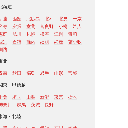
北海道
伊達
函館
北広島
北斗
北見
千歳
名寄
夕張
室蘭
富良野
小樽
帯広
恵庭
旭川
札幌
根室
江別
留萌
登別
石狩
稚内
紋別
網走
苫小牧
釧路
東北
青森
秋田
福島
岩手
山形
宮城
関東・甲信越
千葉
埼玉
山梨
新潟
東京
栃木
神奈川
群馬
茨城
長野
東海・北陸