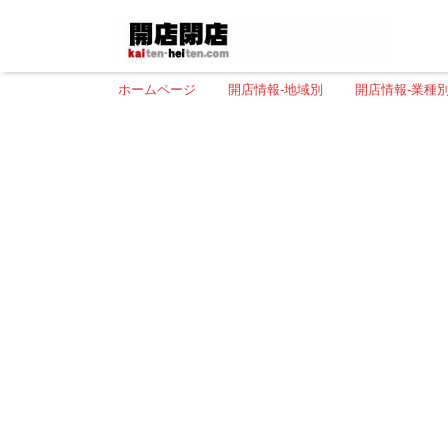
ホームページ
開店情報-地域別
開店情報-業種