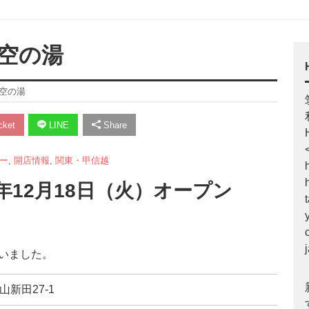
 空の湯
空の湯
ket
LINE
Share
ー
,
開店情報
,
関東・甲信越
9年12月18日（火）オープン
ざいました。
山新田27-1