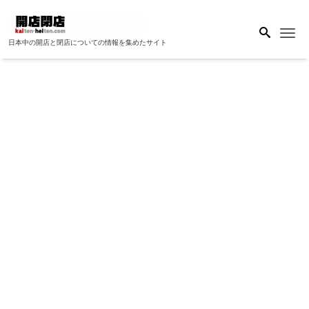
Me
日本中の開店と閉店についての情報を集めたサイト