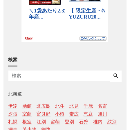
検索
北海道
伊達
函館
北広島
北斗
北見
千歳
名寄
夕張
室蘭
富良野
小樽
帯広
恵庭
旭川
札幌
根室
江別
留萌
登別
石狩
稚内
紋別
網走
苫小牧
釧路