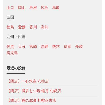
山口
岡山
島根
広島
鳥取
四国
徳島
愛媛
香川
高知
九州・沖縄
佐賀
大分
宮崎
沖縄
熊本
福岡
長崎
鹿児島
最近の投稿
【閉店】一心水産 八柱店
【閉店】博多もつ鍋 蟻月 札幌店
【閉店】鰻の成瀬 札幌伏古店