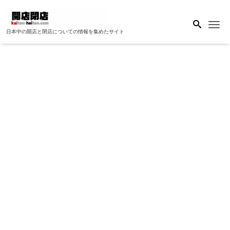
Me
日本中の開店と閉店についての情報を集めたサイト