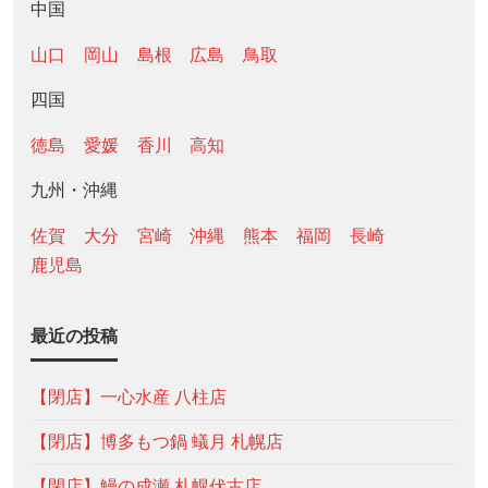
中国
山口
岡山
島根
広島
鳥取
四国
徳島
愛媛
香川
高知
九州・沖縄
佐賀
大分
宮崎
沖縄
熊本
福岡
長崎
鹿児島
最近の投稿
【閉店】一心水産 八柱店
【閉店】博多もつ鍋 蟻月 札幌店
【閉店】鰻の成瀬 札幌伏古店