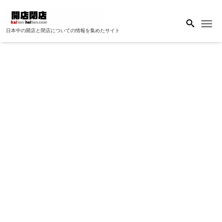
Me
日本中の開店と閉店についての情報を集めたサイト