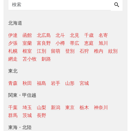
北海道
伊達
函館
北広島
北斗
北見
千歳
名寄
夕張
室蘭
富良野
小樽
帯広
恵庭
旭川
札幌
根室
江別
留萌
登別
石狩
稚内
紋別
網走
苫小牧
釧路
東北
青森
秋田
福島
岩手
山形
宮城
関東・甲信越
千葉
埼玉
山梨
新潟
東京
栃木
神奈川
群馬
茨城
長野
東海・北陸