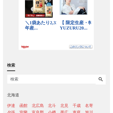
検索
北海道
伊達
函館
北広島
北斗
北見
千歳
名寄
夕張
室蘭
富良野
小樽
帯広
恵庭
旭川