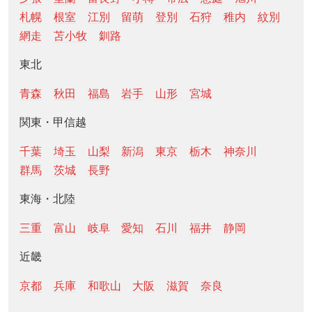
札幌
根室
江別
留萌
登別
石狩
稚内
紋別
網走
苫小牧
釧路
東北
青森
秋田
福島
岩手
山形
宮城
関東・甲信越
千葉
埼玉
山梨
新潟
東京
栃木
神奈川
群馬
茨城
長野
東海・北陸
三重
富山
岐阜
愛知
石川
福井
静岡
近畿
京都
兵庫
和歌山
大阪
滋賀
奈良