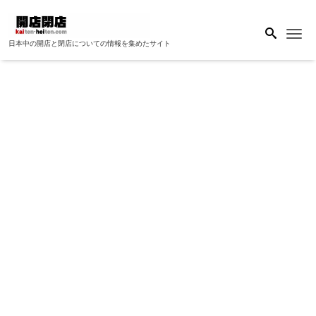
Me
日本中の開店と閉店についての情報を集めたサイト