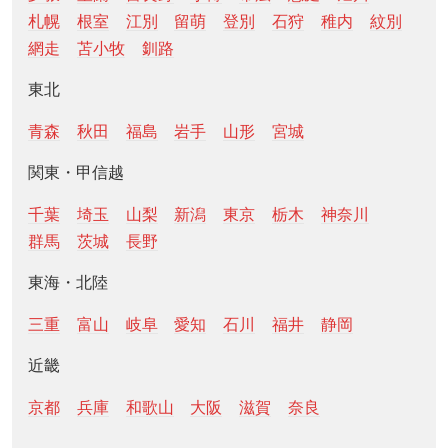
札幌
根室
江別
留萌
登別
石狩
稚内
紋別
網走
苫小牧
釧路
東北
青森
秋田
福島
岩手
山形
宮城
関東・甲信越
千葉
埼玉
山梨
新潟
東京
栃木
神奈川
群馬
茨城
長野
東海・北陸
三重
富山
岐阜
愛知
石川
福井
静岡
近畿
京都
兵庫
和歌山
大阪
滋賀
奈良