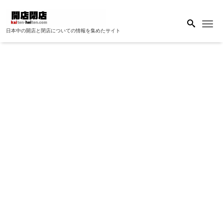
Me
日本中の開店と閉店についての情報を集めたサイト