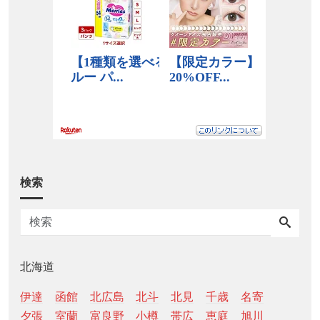
検索
北海道
伊達
函館
北広島
北斗
北見
千歳
名寄
夕張
室蘭
富良野
小樽
帯広
恵庭
旭川