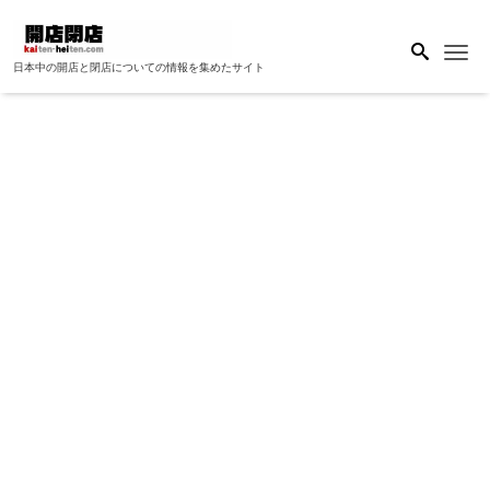
Me
日本中の開店と閉店についての情報を集めたサイト