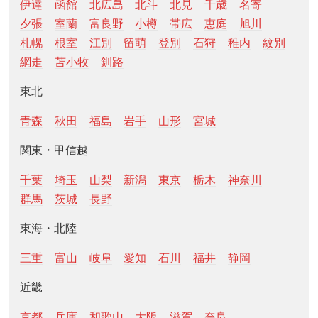
伊達
函館
北広島
北斗
北見
千歳
名寄
夕張
室蘭
富良野
小樽
帯広
恵庭
旭川
札幌
根室
江別
留萌
登別
石狩
稚内
紋別
網走
苫小牧
釧路
東北
青森
秋田
福島
岩手
山形
宮城
関東・甲信越
千葉
埼玉
山梨
新潟
東京
栃木
神奈川
群馬
茨城
長野
東海・北陸
三重
富山
岐阜
愛知
石川
福井
静岡
近畿
京都
兵庫
和歌山
大阪
滋賀
奈良