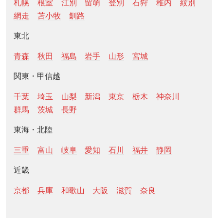
札幌
根室
江別
留萌
登別
石狩
稚内
紋別
網走
苫小牧
釧路
東北
青森
秋田
福島
岩手
山形
宮城
関東・甲信越
千葉
埼玉
山梨
新潟
東京
栃木
神奈川
群馬
茨城
長野
東海・北陸
三重
富山
岐阜
愛知
石川
福井
静岡
近畿
京都
兵庫
和歌山
大阪
滋賀
奈良