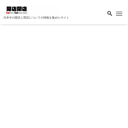
Me
日本中の開店と閉店についての情報を集めたサイト