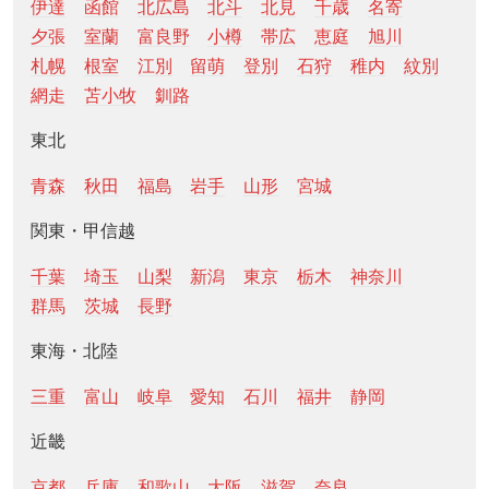
伊達
函館
北広島
北斗
北見
千歳
名寄
夕張
室蘭
富良野
小樽
帯広
恵庭
旭川
札幌
根室
江別
留萌
登別
石狩
稚内
紋別
網走
苫小牧
釧路
東北
青森
秋田
福島
岩手
山形
宮城
関東・甲信越
千葉
埼玉
山梨
新潟
東京
栃木
神奈川
群馬
茨城
長野
東海・北陸
三重
富山
岐阜
愛知
石川
福井
静岡
近畿
京都
兵庫
和歌山
大阪
滋賀
奈良