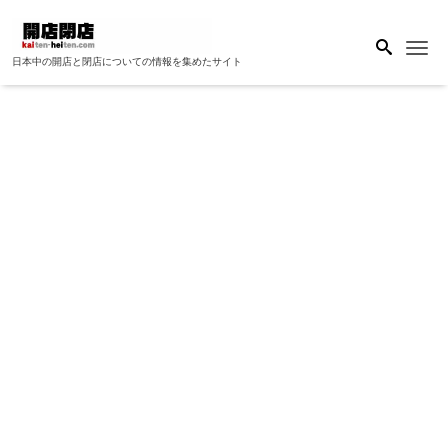
Me
日本中の開店と閉店についての情報を集めたサイト