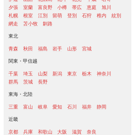
夕張
室蘭
富良野
小樽
帯広
恵庭
旭川
札幌
根室
江別
留萌
登別
石狩
稚内
紋別
網走
苫小牧
釧路
東北
青森
秋田
福島
岩手
山形
宮城
関東・甲信越
千葉
埼玉
山梨
新潟
東京
栃木
神奈川
群馬
茨城
長野
東海・北陸
三重
富山
岐阜
愛知
石川
福井
静岡
近畿
京都
兵庫
和歌山
大阪
滋賀
奈良