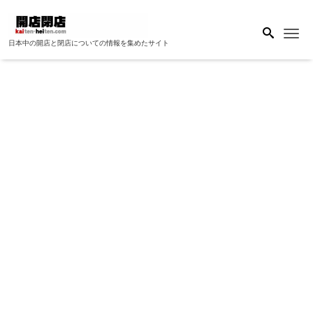
Me
日本中の開店と閉店についての情報を集めたサイト