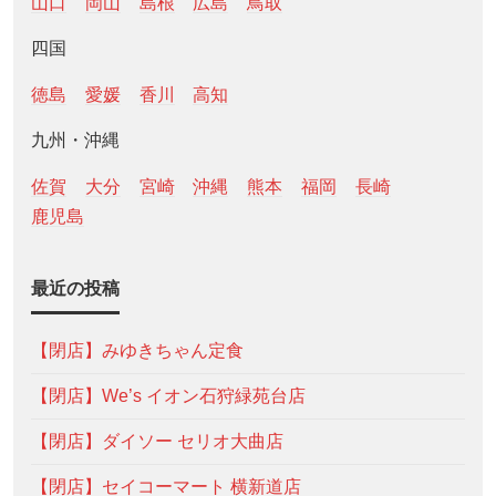
山口
岡山
島根
広島
鳥取
四国
徳島
愛媛
香川
高知
九州・沖縄
佐賀
大分
宮崎
沖縄
熊本
福岡
長崎
鹿児島
最近の投稿
【閉店】みゆきちゃん定食
【閉店】We’s イオン石狩緑苑台店
【閉店】ダイソー セリオ大曲店
【閉店】セイコーマート 横新道店