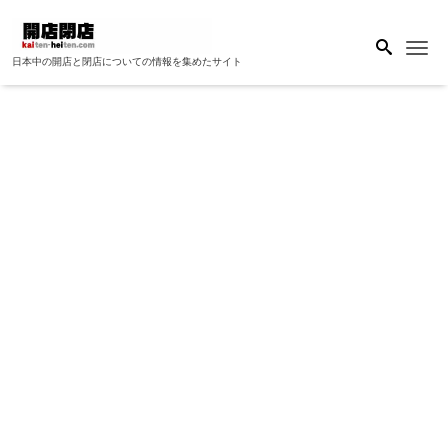
Me
日本中の開店と閉店についての情報を集めたサイト