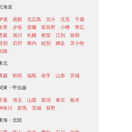
北海道
伊達
函館
北広島
北斗
北見
千歳
名寄
夕張
室蘭
富良野
小樽
帯広
恵庭
旭川
札幌
根室
江別
留萌
登別
石狩
稚内
紋別
網走
苫小牧
釧路
東北
青森
秋田
福島
岩手
山形
宮城
関東・甲信越
千葉
埼玉
山梨
新潟
東京
栃木
神奈川
群馬
茨城
長野
東海・北陸