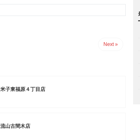
Next »
ン米子東福原４丁目店
ン流山古間木店