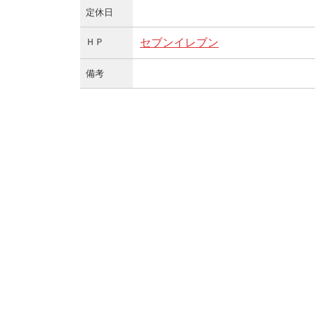
定休日
ＨＰ
セブンイレブン
備考