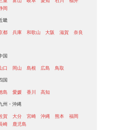
三重
富山
岐阜
愛知
石川
福井
静岡
近畿
京都
兵庫
和歌山
大阪
滋賀
奈良
中国
山口
岡山
島根
広島
鳥取
四国
徳島
愛媛
香川
高知
九州・沖縄
佐賀
大分
宮崎
沖縄
熊本
福岡
長崎
鹿児島