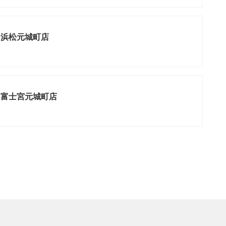
ン浜松元城町店
ン富士宮元城町店