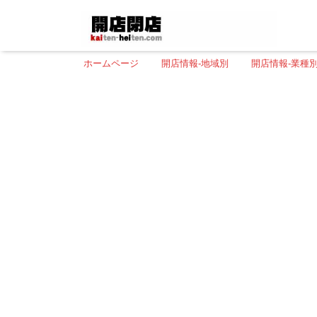
ホームページ
開店情報-地域別
開店情報-業種