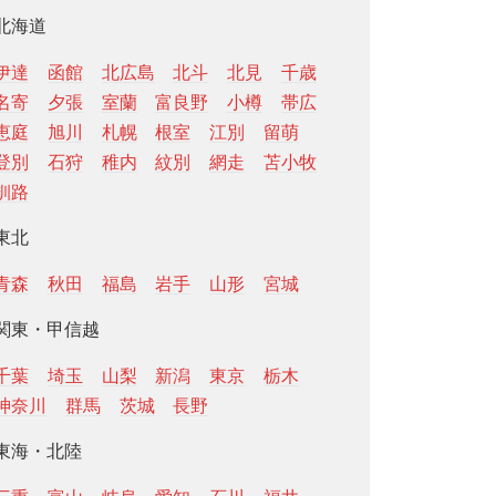
北海道
伊達
函館
北広島
北斗
北見
千歳
名寄
夕張
室蘭
富良野
小樽
帯広
恵庭
旭川
札幌
根室
江別
留萌
登別
石狩
稚内
紋別
網走
苫小牧
釧路
東北
青森
秋田
福島
岩手
山形
宮城
関東・甲信越
千葉
埼玉
山梨
新潟
東京
栃木
神奈川
群馬
茨城
長野
東海・北陸