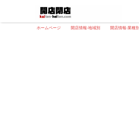
ホームページ
開店情報-地域別
開店情報-業種