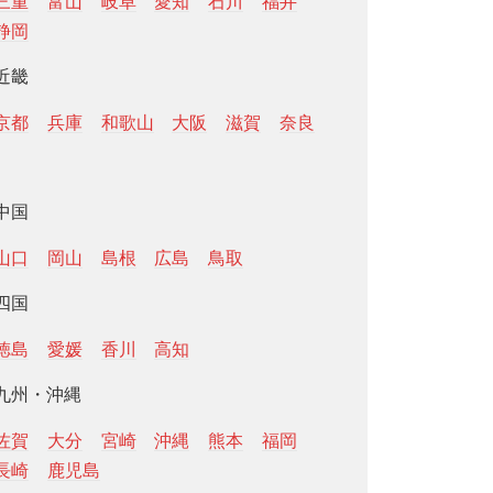
三重
富山
岐阜
愛知
石川
福井
静岡
近畿
京都
兵庫
和歌山
大阪
滋賀
奈良
中国
山口
岡山
島根
広島
鳥取
四国
徳島
愛媛
香川
高知
九州・沖縄
佐賀
大分
宮崎
沖縄
熊本
福岡
長崎
鹿児島