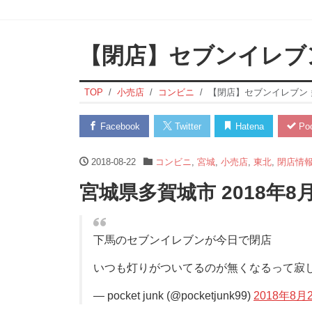
【閉店】セブンイレブ
TOP
小売店
コンビニ
【閉店】セブンイレブン
Facebook
Twitter
Hatena
Poc
2018-08-22
コンビニ
,
宮城
,
小売店
,
東北
,
閉店情
宮城県多賀城市 2018年8
下馬のセブンイレブンが今日で閉店
いつも灯りがついてるのが無くなるって寂
— pocket junk (@pocketjunk99)
2018年8月