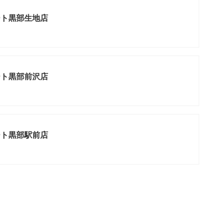
ート黒部生地店
ート黒部前沢店
ート黒部駅前店