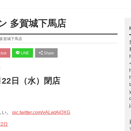
ン 多賀城下馬店
 多賀城下馬店
ket
LINE
Share
報
月22日（水）閉店
しい。
pic.twitter.com/vALwtAiQXG
22日