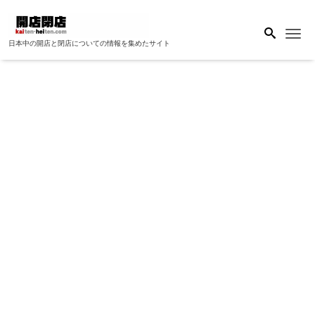
Me
日本中の開店と閉店についての情報を集めたサイト