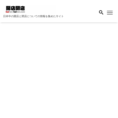
Me
日本中の開店と閉店についての情報を集めたサイト