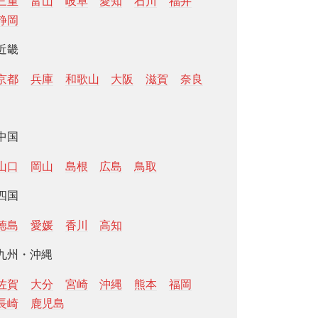
三重
富山
岐阜
愛知
石川
福井
静岡
近畿
京都
兵庫
和歌山
大阪
滋賀
奈良
中国
山口
岡山
島根
広島
鳥取
四国
徳島
愛媛
香川
高知
九州・沖縄
佐賀
大分
宮崎
沖縄
熊本
福岡
長崎
鹿児島