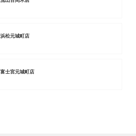
ン流山古間木店
ン浜松元城町店
ン富士宮元城町店