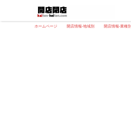
ホームページ
開店情報-地域別
開店情報-業種