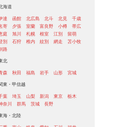
北海道
伊達
函館
北広島
北斗
北見
千歳
名寄
夕張
室蘭
富良野
小樽
帯広
恵庭
旭川
札幌
根室
江別
留萌
登別
石狩
稚内
紋別
網走
苫小牧
釧路
東北
青森
秋田
福島
岩手
山形
宮城
関東・甲信越
千葉
埼玉
山梨
新潟
東京
栃木
神奈川
群馬
茨城
長野
東海・北陸