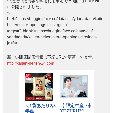
いただいた情報を学術利用限定で Hugging Face Hub
に公開されました。
<a
href=”https://huggingface.co/datasets/ydadadada/kaiten-
heiten-store-openings-closings-ja”
target=”_blank”>https://huggingface.co/datasets/
ydadadada/kaiten-heiten-store-openings-closings-
ja</a>
新しい開店閉店情報は下記URLで更新してます。
http://kaiten-heiten-24.com