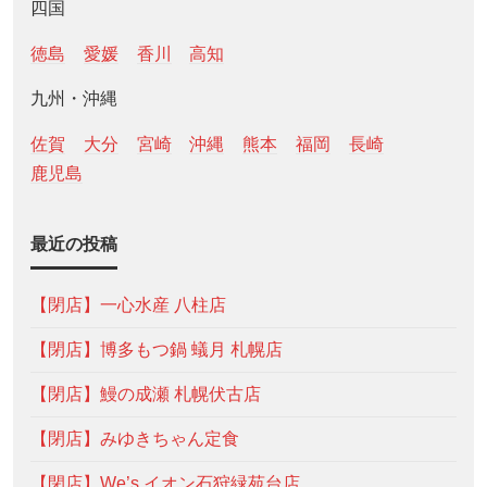
四国
徳島
愛媛
香川
高知
九州・沖縄
佐賀
大分
宮崎
沖縄
熊本
福岡
長崎
鹿児島
最近の投稿
【閉店】一心水産 八柱店
【閉店】博多もつ鍋 蟻月 札幌店
【閉店】鰻の成瀬 札幌伏古店
【閉店】みゆきちゃん定食
【閉店】We’s イオン石狩緑苑台店