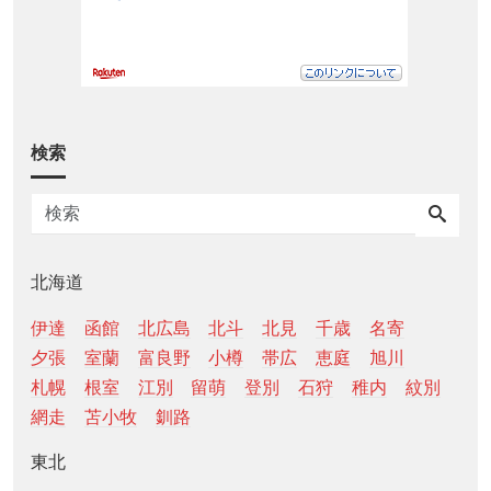
検索
北海道
伊達
函館
北広島
北斗
北見
千歳
名寄
夕張
室蘭
富良野
小樽
帯広
恵庭
旭川
札幌
根室
江別
留萌
登別
石狩
稚内
紋別
網走
苫小牧
釧路
東北