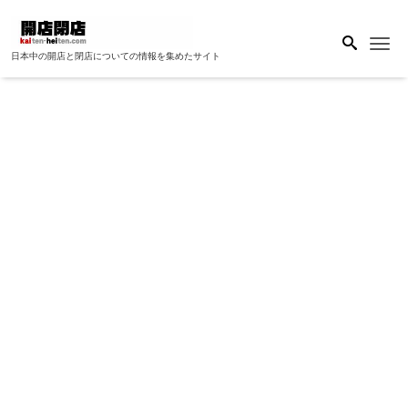
Me
日本中の開店と閉店についての情報を集めたサイト