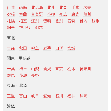
伊達
函館
北広島
北斗
北見
千歳
名寄
夕張
室蘭
富良野
小樽
帯広
恵庭
旭川
札幌
根室
江別
留萌
登別
石狩
稚内
紋別
網走
苫小牧
釧路
東北
青森
秋田
福島
岩手
山形
宮城
関東・甲信越
千葉
埼玉
山梨
新潟
東京
栃木
神奈川
群馬
茨城
長野
東海・北陸
三重
富山
岐阜
愛知
石川
福井
静岡
近畿